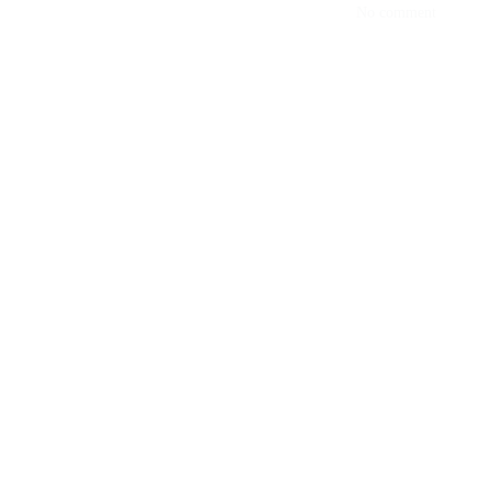
No comment