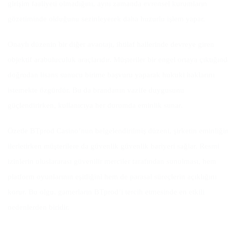
girişim faaliyeti olmadığını, aynı zamanda evrensel kurumların
gözetiminde olduğunu sezinleyerek daha huzurlu işlem yapar.
Onaylı düzenin bir diğer avantajı, ihtilaf hallerinde devreye giren
objektif arabuluculuk araçlarıdır. Müşteriler bir engel ortaya çıktığınd
doğrudan lisans sunucu birime başvuru yaparak hukuki haklarını
istemekte özgürdür. Bu da brandanın vazife duygusunu
güçlendirirken, kullanıcıya her durumda eminlik sunar.
Özetle BTprod Casino’nun belgelendirilmiş düzeni, şirketin eminliğin
ilerletirken müşterilere da güvenlik güvenlik bariyeri sağlar. Resmi
izinlerin uluslararası güvenilir merciler tarafından sunulması, hem
platform oyunlarının eşitliğini hem de parasal süreçlerin açıklığını
korur. Bu olgu, gamerların BTprod’i tercih etmesinde en etkili
nedenlerden biridir.