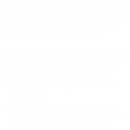
resmi izin ve şans oyuncusu koruma stratejilerine verdiği itina ile de
gündeme gelmektedir. Bu yaklaşım, oyuncuların kişiliklerini sağlam
algılamalarını gerçekleştirirken uzun vadeli bir bağlı kalma ve güven
duygusu da geliştirmektedir. Çünkü online platformda güvence,
bahisçilerin davranışlarında kritik etkenlerden biridir.
Başlangıç aşamasında bahsedilmesi gereken bir diğer detay ise bahis
güvence kurallarının sadece tüzel bir kriter olmaktan öte, platformlar
toplumsal görevlerinin da bir hissesi olduğudur. güvenli katılım
imkanları, müşteri öğretici kaynakları ve net talep kanalları,
katılımcıların daha farkındalıklı ve güvenceli bir süreç edinmesine
önemli rol oynamaktadır.
Bu çerçevede BTprod Casino, katılımcılarına sadece bir eğlence
mekanı değil, aynı zamanda emin, görünür ve etik bir oyun mekanı
sunmayı planlamaktadır. Kullanıcılar için bu tür bir koruma,