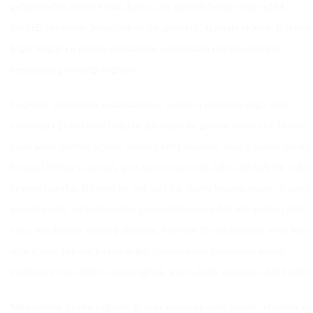
geliştirmeleri teşvik edilir. Ayrıca, iki aşamalı hesap onayı (2FA)
özelliği sayesinde hesaplara ek bir güvenlik aşaması eklenir. Böylece
login bilgisi ve parola anahtarının sızdırılması durumunda bile
hesapların güvenliği sağlanır.
Geçersiz kimliklerin yasaklanması, yalnızca emniyeti değil aynı
zamanda eğlencelerin objektif işleyişini de garanti altına alır. Birden
fazla sahte oturum açarak usulsüz kâr çabasında olan kişilerin önüne
bertaraf edilmesi, gerçek şans oyuncuları için daha istikrarlı bir bahis
çevresi hazırlar. BTprod bu noktada üst düzey hesaplamalar ve harek
temelli analiz mekanizmaları gerçekleştirerek tuhaf aksiyonları fark
eder. Alışılmadık meblağ aktarma, devamlı IP yenilemeleri veya kısa
süre içinde yapılan kayda değer parasal oyun yatırımları sistem
tarafından not edilir ve gerektiğinde idari olarak denetime dahil edilir
Müşterilerin üyelik sağlamlığı aynı zamanda rutin olarak rehberlik ve