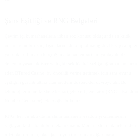
Şans Eşitliği ve RNG Belgeleri
Çevrim içi kumarhanelerin itibarı söz konusu olduğunda en kritik
unsurlardan biri karşılaşmaların adil olup olmadığıdır. Hesap sahipler
yatırdıkları fonların karşılığında tamamen rastlantıya dayalı bir
deneyim yaşamak ister ve hiçbir şekilde haksızlığa uğramamayı arzu
eder. BTprod Casino, bu önceliği yerine getirmek için şans oyunu
eşitliğini garanti altına alan modern düzenekler devreye alır. Bu
teknolojilerin merkezinde ise rastgele veri generator (RNG – Rando
Number Generator) teknolojisi bulunur.
RNG, her bir aktivite finalinin tamamen tesadüfi şekillenmesini
sağlayan kod tabanlı bir mekanizmadır. Modern slot makinelerinden
rulet platformuna, blackjack oyun turlarından diğer masa