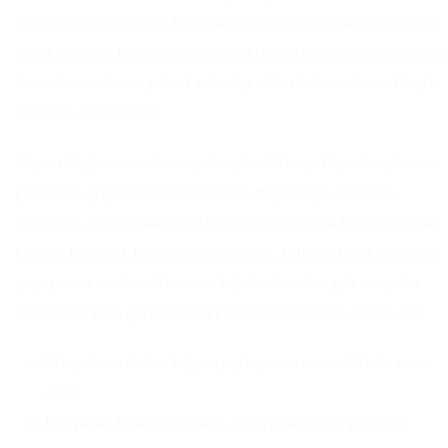
belirlenmesini ve gerekli korumaların ivedilikle yerine getirilmesini
mümkün yapar. Bahisçi öğelerinin saklandığı barındırma sistemleri d
firewall sistemleri ve yüksek teknoloji saldırı önleme düzenekleriyle
muhafaza edilmektedir.
Müşteri bilgilerinin mahremiyetine yönelik bu yaklaşımlar yalnızca
prosedürel uygulamalarla dar kalmaz. BTprod aynı zamanda
müşterileri aydınlatmak için ID eminliği konusunda bilgilendirmeler
hazırlar. Karmaşık login bilgisi oluşturma, kullanıcı hesabı datalarını
paylaşmama ve düzenli koruma değerlendirmeleri gibi tavsiyeler,
bahisçilerin şahsi güvencelerini kuvvetlendirmelerine destek olur.
SSL gizleme ile tüm bilgisel paylaşımları korunaklı hale temin
edilir.
İki aşamalı hesap doğrulama, profil güvencesini pekiştirir.