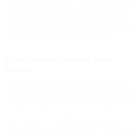
Sonuç olarak, anne-baba kontrolleri ve reşitlik onay çözümleri BTpr
Casino’nun yalnızca hukuka dayalı kuralları sağlamakla kalmayıp,
reşit olmayanların rahatlığını da esas benimsediğini ifade eder. Bu
tutum, markanın hassasiyet tavrını pekiştirirken, müşterilerin güvenli
bir ortamda kumar deneyimi yaşamasını da mümkün kılar.
BTprod’in Küresel Kriterlere Ahenk
Programı
Çevrim içi casino pazarında hizmet veren sistemler yalnızca ülkesel
talimatlara değil, aynı zamanda çok uluslu ölçekte uygulanan kriterle
da itaat etmek şarttır. Bu kurallar, savunmadan veri tabanı saklamaya,
şeffaf bahis yaklaşımlarından dengeli eğlence prensiplerine kadar
büyük bir kapsamı sunur. BTprod Casino, genel piyasalarda
güvencesini desteklemek için Avrupa standartları ve dünya genelinde