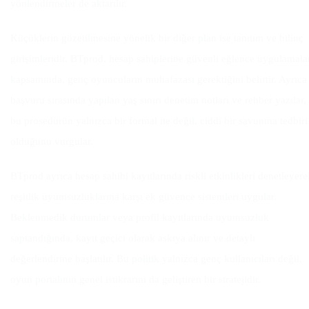
yönlendirmeler de aktarılır.
Küçüklerin gözetilmesine yönelik bir diğer plan ise tanıtım ve bilinç
girişimleridir. BTprod, hesap sahiplerine güvenli eğlence uygulamala
kapsamında, genç oyuncuların muhafazası gerektiğini belirtir. Ayrıca
başvuru sırasında yapılan yaş sınırı denetim notları ve rehber yazılar,
bu prosedürün yalnızca bir formal ite değil, ciddi bir savunma tedbiri
olduğunu vurgular.
BTprod ayrıca hesap sahibi kayıtlarında riskli etkinlikleri denetleyere
reşitlik uyumsuzluklarına karşı ek güvence sistemleri uygular.
Beklenmedik durumlar veya profil kayıtlarında uyumsuzluk
saptandığında, kayıt geçici olarak askıya alınır ve detaylı
değerlendirme başlatılır. Bu politik yalnızca genç kullanıcıları değil,
oyun portalının genel istikrarını da geliştiren bir stratejidir.