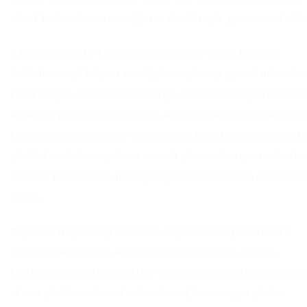
ederek katılımcılarının eminliğini en ileri düzeyde garanti etmektedir.
KYC prosedürü, bir bahisçinin giriş sırasında verdiği kayıtların
hakikatini onaylı belgeler aracılığıyla onaylamayı içerir. Katılımcıdan
kimlik belgesi, uluslararası kimlik veya sürücülük kartı gibi resmi bir
ID belgesi gerekir. Bunun yanında, adres kanıtlanması için fatura ve
banka ekstresi gibi evraklar da sunulabilir. Bu dokümanlar güvenli bi
şekilde barındırılır ve yalnızca sorumlu güvence denetçisi tarafından
araştırılır. Böylece sahte ID belgeleriyle açılan hesapların önüne mani
olunur.
BTprod’in ID güvenliği konusunda attığı çözümler yalnızca KYC
süreciyle kısıtlı değildir. Katılımcıların profil bilgileri, gelişmiş
kodlama uygulamalarıyla saklanır ve şifreler hiçbir şekilde doğrudan
okunur şekilde tutulmaz. Katılımcılara sağlam ve özgün şifreler