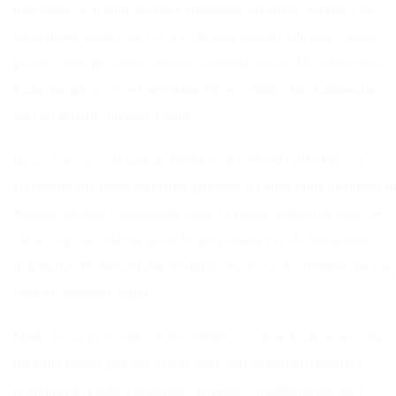
hale sağlar. 256 bitlik sofistike kriptolama sayesinde, kullanıcı adı,
login şifresi, kredi kartı kaydı ya da mali transfer gibi şahsi öğeler
güvencelenir. Bu sistem, modern dönemde bankacılık düzenlerinde
kullanılan güvence mekanizmalarıyla aynı ligde olup, katılımcılara
özel bir eminlik duygusu yaratır.
Bunun yanı sıra, iki aşamalı kimlik teyit yöntemi (2FA) BTprod
kullanıcılarının hesap istikrarını geliştiren bir diğer kritik uygulamadır
Kullanıcılar giriş yaptıklarında yalnızca parola anahtarıyla değil, ek
olarak cep telefonlarına gelen bir giriş anahtarı ile de hesaplarını
doğrularlar. Bu mekanizma, özellikle oturum sızma girişimlerine karş
etkili bir savunma sağlar.
Marka ayrıca periyodik emniyet teftişleri yaptırarak, altyapının olası
risklerini sürekli gözetim altında tutar. Veri güvenliği uzmanları
tarafından icra edilen denemeler, potansiyel tehditlerin önceden