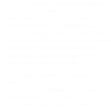
Sanal şans oyunu merkezleri için finansal faaliyetlerin sağlamlığı,
müşterilerin siteye duyduğu güvenciyi belirleyen en önemli
hususlardan biridir. Müşteriler, birikimlerinin emniyette olduğunu, gel
elde ettikleri meblağı problemsiz bir şekilde çekebileceklerini ve tüm
işlemin görünür biçimde devam ettiğini istemektedir. BTprod Casino
da bu önceliği cevaplamak için ekonomik korunması en ileri seviyed
tutan bir yapı hazırlamıştır. Meblağ aktarma ve ödeme alma
operasyonları, yalnızca ivedi değil, aynı zamanda riskten uzak ve
küresel ölçütlere uygun şekilde yürütülmektedir.
BTprod’in finansal işlem sistemleri farklılık açısından oldukça
farklıdır. Türkiye’deki katılımcılar için ülkeye özgü uygulamalar
sunarak oyuncuların sıklıkla kullandıkları araçları uygulayabilmesini
mümkün kılar. Plastik kart, mevduat transferi, elektronik cüzdanlar v
dijital para yöntemleri, her türden şans oyuncusunun ihtiyaçlarına