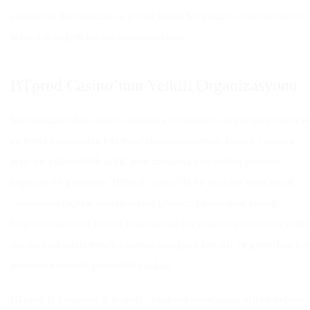
aktivitenin durmaksızın ve güven içinde bir şekilde sürdürülebilmesi
açısından değerli bir artı oluşturmaktadır.
BTprod Casino’nun Yetkili Organizasyonu
İnternet üzerinden casino ortamında bir sitelerin saygınlığını belirley
en temel unsurlardan biri yasal izin organizesidir. Lisans, yalnızca
tüzel bir yükümlülük değil, aynı zamanda müşterilere güvence
sağlayan bir garantidir. BTprod Casino da bu titizlikle adım atarak
uluslararası ölçekte alanda saygın gözetim birimlerinin verdiği
belgelendirmelerle hizmet vermektedir. Bu onaylar, platformun belirli
standartlara riayet etmek zorunda olduğunu kanıtlar ve gamerlara he
saydamlık hem de güvenilirlik sağlar.
BTprod’in barındırdığı lisanslar, platform oyunlarının eşit ve belirsiz