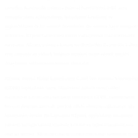
unsurdur. Katılımcılar yalnızca finansal hareketlerini değil, aynı
zamanda nüfus açıklamalarını, haberleşme kayıtlarını ve
alışkanlıklarını de bir sisteme devrederler. Bu nedenle kayıt emniyeti
stratejileri, BTprod Casino’nun önlem yaklaşımının esas noktasında
mevcuttur. Altyapı, yalnızca kanuni mecburiyetleri ifa etmekle kalma
aynı zamanda en yüksek bölgesel ölçütlere riayet ederek müşteri
detaylarının saklanmasını teminat altına alır.
BTprod, Avrupa Birliği kurumlarının Genel Veri Koruma Yönetmeliğ
(GDPR) başta olmak üzere, uluslararası sahada riayet edilen
mahremiyet kanunlarına tam takip etmektedir. GDPR, katılımcıların
bireysel detayları üzerinde tam hak sahibi olmasını sağlayan en ağır
önlemlerden biridir. Bu kapsamda BTprod, oyuncuların unsurlarını
yalnızca belirgin kabulü yönünde kullanır ve üçüncü taraflarla asla
onaysız iletmez. Müşteriler, hangi içeriklerinin hangi nedenlerle işle