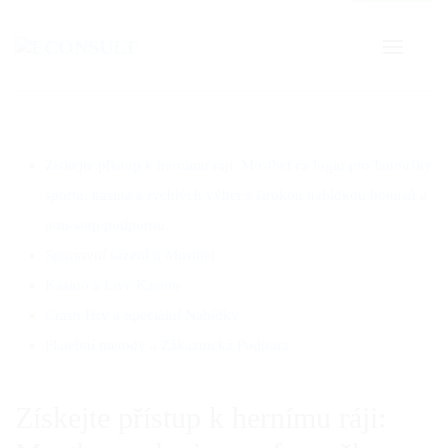
Získejte přístup k hernímu ráji: Mostbet cz login pro fanoušky
sportu, kasina a rychlých výher s širokou nabídkou bonusů a
non-stop podporou.
Sportovní sázení u Mostbet
Kasino a Live Kasino
Crash Hry a Speciální Nabídky
Platební metody a Zákaznická Podpora
Získejte přístup k hernímu ráji: